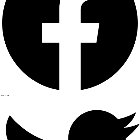
Facebook