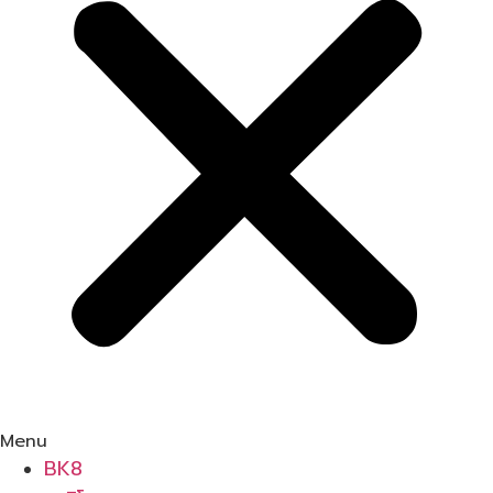
Menu
BK8