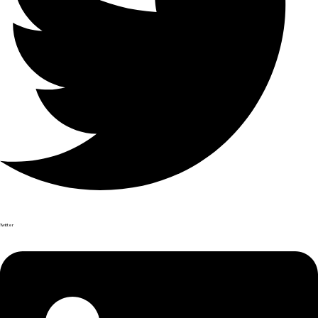
Twitter