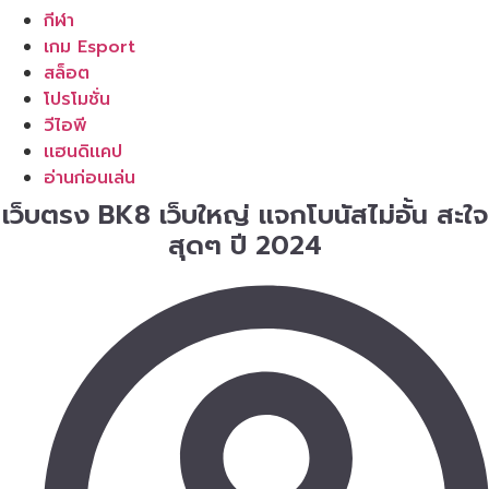
กีฬา
เกม Esport
สล็อต
โปรโมชั่น
วีไอพี
เเฮนดิเเคป
อ่านก่อนเล่น
เว็บตรง BK8 เว็บใหญ่ เเจกโบนัสไม่อั้น สะใจ
สุดๆ ปี 2024