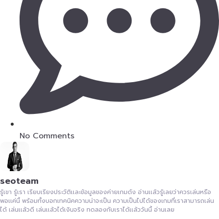
No Comments
seoteam
รู้เขา รู้เรา เรียบเรียงประวัติเเละข้อมูลของค่ายเกมดัง อ่านเเล้วรู้เลยว่าควรเล่นหรือ
พอเเค่นี้ พร้อมทั้งบอกเทคนิคความน่าจะเป็น ความเป็นไปได้ของเกมที่เราสามารถเล่น
ได้ เล่นเเล้วดี เล่นเเล้วได้เงินจริง ทดลองกับเราได้เเล้ววันนี้ อ่านเลย