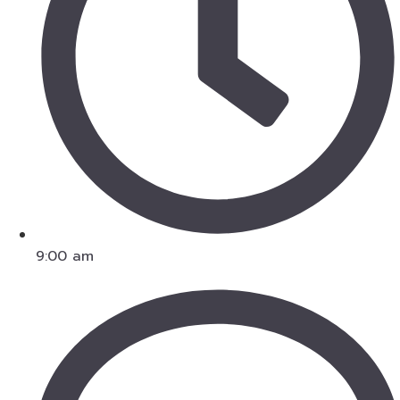
9:00 am