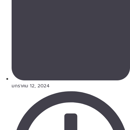
มกราคม 12, 2024