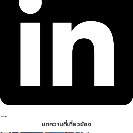
LinkedIn
บทความที่เกี่ยวข้อง