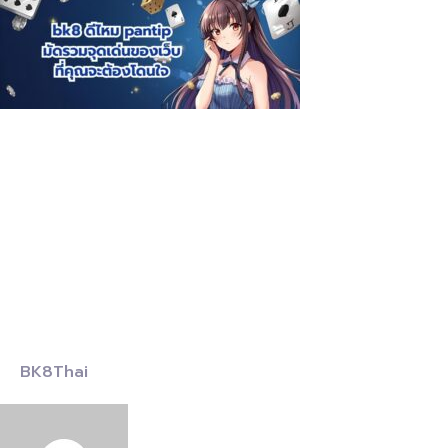
BK8Thai