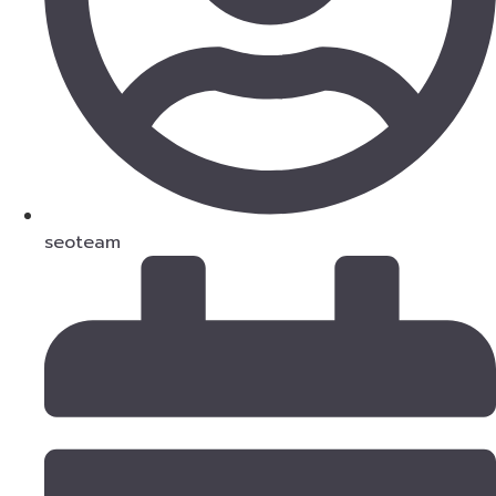
seoteam