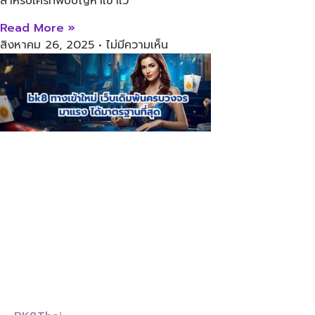
สำหรับใครที่พบปัญหาเข้าเว
Read More »
สิงหาคม 26, 2025
ไม่มีความเห็น