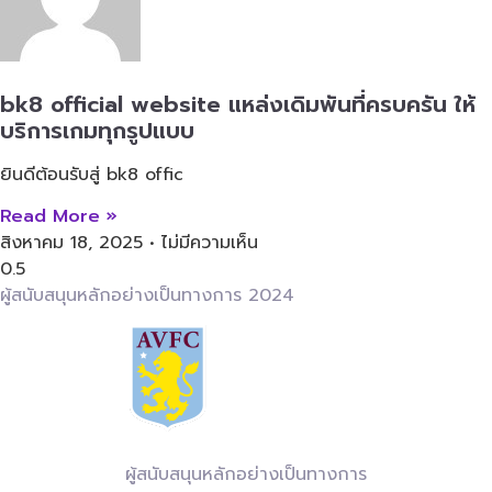
bk8 official website แหล่งเดิมพันที่ครบครัน ให้
บริการเกมทุกรูปแบบ
ยินดีต้อนรับสู่ bk8 offic
Read More »
สิงหาคม 18, 2025
ไม่มีความเห็น
ผู้สนับสนุนหลักอย่างเป็นทางการ 2024
ผู้สนับสนุนหลักอย่างเป็นทางการ