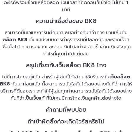
อะไรก็พร้อมช่วยเหลือตลอด เงินเวลาที่กดถอนก็เข้าไว ไม่เกิน 1
นาที
ความน่าเชื่อถือของ BK8
สามารถมั่นใจและการันตีกันได้เลยอย่างทันทีว่าการเข้ามเล่นกับ
สล็อต BK8
เว็บแท้มีระบบการทำธุรกรรมที่ปลอดภัยและรวดเร็วที่
เชื่อถือได้ สามารถฝากและถอนเงินได้อย่างรวดเร็วจ่ายเงินจริงทุก
กำไรที่คุณทำได้แน่นอน
สรุปเกี่ยวกับเว็บสล็อต BK8 โกง
ไม่มีการโกงอยู่แล้ว สำหรับผู้เล่นที่ได้เข้ามาใช้บริการกับ
เว็บสล็อต
BK8
กันมาก่อนแล้ว ก็จะสามารถมั่นใจกันได้เลยอย่างทันทีว่าการให้
บริการที่ดีของเรา จะทำให้ผู้เล่นทุกท่านสามารถมั่นใจกันได้เลยอย่าง
ทันทีว่าเป็นเว็บแท้ ที่ไม่เคยมีการโกงเงินลูกค้าแต่อย่างใด
คำถามที่พบบ่อย
ถ้าเข้าผิดลิ้งค์จะเกิดไวรัสหรือไม่