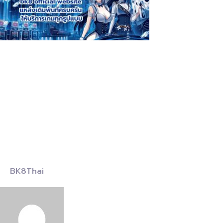
BK8Thai