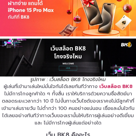
รูปภาพ : เว็บสล็อต BK8 โกงจริงไหม
ผู้เล่นที่เข้ามาเล่นใหม่มั่นใจกันได้เลยทันทีว่าทาง
เว็บสล็อต BK8
ไม่มีการโกงลูกค้าใด ๆ ทั้งสิ้น เราให้บริการด้วยความซื่อสัตย์มา
ตลอดระยะเวลากว่า 10 ปี ไม่งั้นทางเว็บไซต์ของเราคงไม่มีลูกค้าที่
เข้ามาเล่นรายวัน ไม่ต่ำกว่า 100 คนอย่างแน่นอน เชื่อและมั่นใจกัน
ได้เลยอย่างทันทีว่าทางเว็บของเรานั้นให้บริการผู้เล่นอย่างดีเยี่ยม
และ ไม่มีการโกงผู้เล่นแต่อย่างใด
เว็บ BK8 คืออะไร