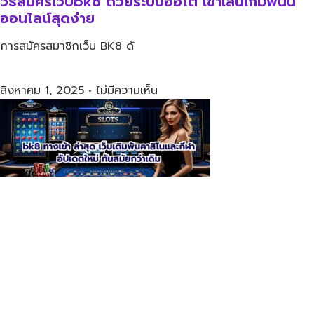
วิธีสมัครเว็บbk8 ด้วยระบบออโต้ เข้าเล่นเกมพนัน
ออนไลน์สุดง่าย
การสมัครสมาชิกเว็บ BK8 ด้
Read More »
สิงหาคม 1, 2025
ไม่มีความเห็น