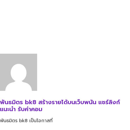
พันธมิตร bk8 สร้างรายได้บนเว็บพนัน แชร์ลิงก์
แนะนำ รับค่าคอม
พันธมิตร bk8 เป็นโอกาสที่