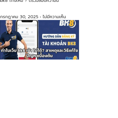
bk8 โกงไหม ? ตรวจสอบความน
Read More »
กรกฎาคม 30, 2025
ไม่มีความเห็น