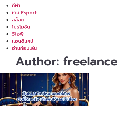
กีฬา
เกม Esport
สล็อต
โปรโมชั่น
วีไอพี
เเฮนดิเเคป
อ่านก่อนเล่น
Author:
freelance