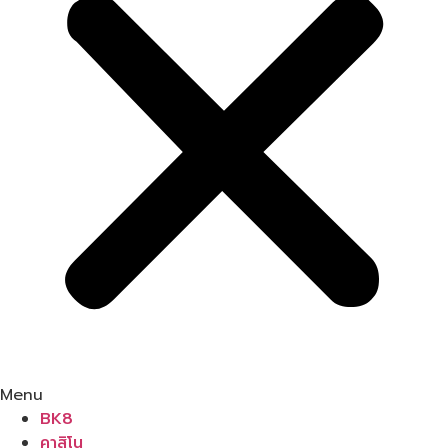
Menu
BK8
คาสิโน