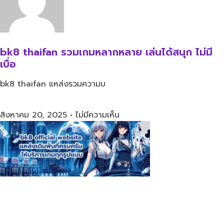
bk8 thaifan รวมเกมหลากหลาย เล่นได้สนุก ไม่มี
เบื่อ
bk8 thaifan แหล่งรวมความบ
Read More »
สิงหาคม 20, 2025
ไม่มีความเห็น