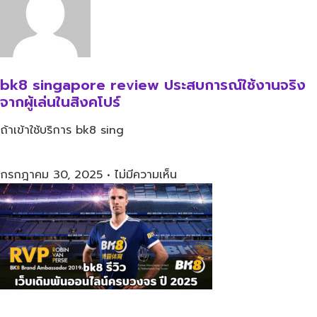
bk8 singapore review ประสบการณ์ใช้งานจริง
จากผู้เล่นในสิงคโปร์
ถ้าเข้าใช้บริการ bk8 sing
Read More »
กรกฎาคม 30, 2025
ไม่มีความเห็น