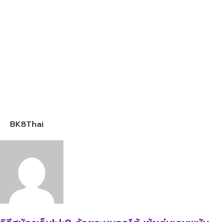
BK8Thai