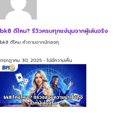
bk8 ดีไหม? รีวิวครบทุกแง่มุมจากผู้เล่นจริง
bk8 ดีไหม คำถามจากนักลงทุ
Read More »
กรกฎาคม 30, 2025
ไม่มีความเห็น