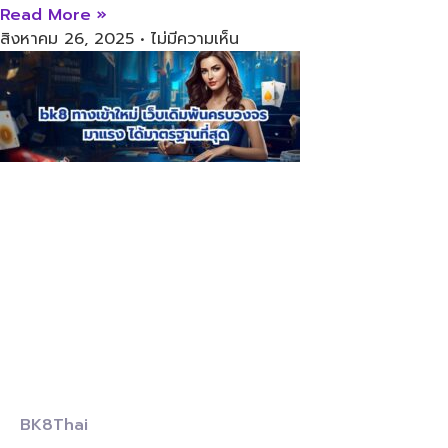
Read More »
สิงหาคม 26, 2025
ไม่มีความเห็น
BK8Thai