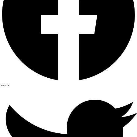
Facebook