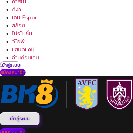
คาสิโน
กีฬา
เกม Esport
สล็อต
โปรโมชั่น
วีไอพี
เเฮนดิเเคป
อ่านก่อนเล่น
เข้าสู่ระบบ
สมัครสมาชิก
เข้าสู่ระบบ
สมัครสมาชิก