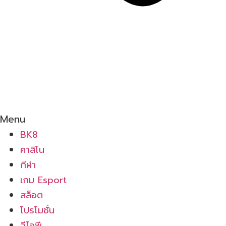
Menu
BK8
คาสิโน
กีฬา
เกม Esport
สล็อต
โปรโมชั่น
วีไอพี