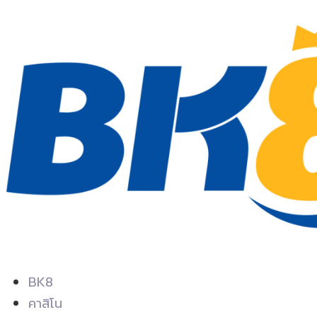
Skip
to
content
BK8
คาสิโน